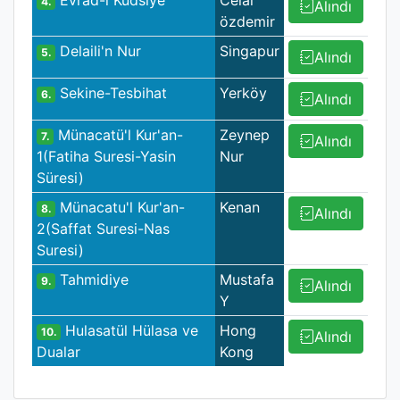
Evrad-ı Kudsiye
Celal
4.
Alındı
özdemir
Delaili'n Nur
Singapur
5.
Alındı
Sekine-Tesbihat
Yerköy
6.
Alındı
Münacatü'l Kur'an-
Zeynep
7.
Alındı
1(Fatiha Suresi-Yasin
Nur
Süresi)
Münacatu'l Kur'an-
Kenan
8.
Alındı
2(Saffat Suresi-Nas
Suresi)
Tahmidiye
Mustafa
9.
Alındı
Y
Hulasatül Hülasa ve
Hong
10.
Alındı
Dualar
Kong