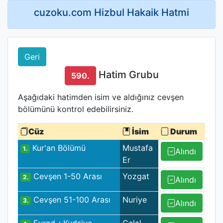
cuzoku.com Hizbul Hakaik Hatmi
Geri
Hatim Grubu
590.
Aşağıdaki hatimden isim ve aldığınız cevşen
bölümünü kontrol edebilirsiniz.
Cüz
İsim
Durum
Kur'an Bölümü
Mustafa
1.
Alındı
Er
Cevşen 1-50 Arası
Yozgat
2.
Alındı
Cevşen 51-100 Arası
Nuriye
3.
Alındı