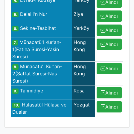
Evrad-ı Kudsiye
Yerköy
4.
Alındı
Delaili'n Nur
Ziya
5.
Alındı
Sekine-Tesbihat
Yerköy
6.
Alındı
Münacatü'l Kur'an-
Hong
7.
Alındı
1(Fatiha Suresi-Yasin
Kong
Süresi)
Münacatu'l Kur'an-
Hong
8.
Alındı
2(Saffat Suresi-Nas
Kong
Suresi)
Tahmidiye
Rosa
9.
Alındı
Hulasatül Hülasa ve
Yozgat
10.
Alındı
Dualar