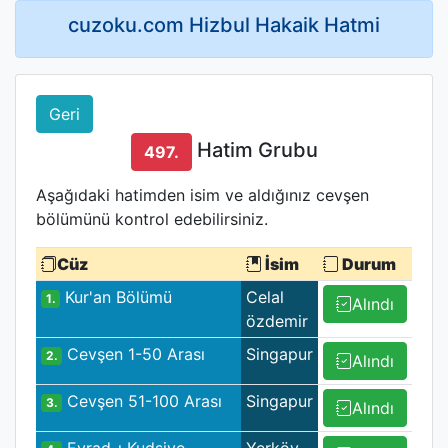
cuzoku.com Hizbul Hakaik Hatmi
Geri
Hatim Grubu
497.
Aşağıdaki hatimden isim ve aldığınız cevşen
bölümünü kontrol edebilirsiniz.
Cüz
İsim
Durum
Kur'an Bölümü
Celal
1.
Alındı
özdemir
Cevşen 1-50 Arası
Singapur
2.
Alındı
Cevşen 51-100 Arası
Singapur
3.
Alındı