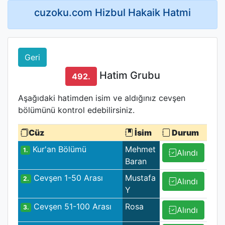
cuzoku.com Hizbul Hakaik Hatmi
Geri
Hatim Grubu
492.
Aşağıdaki hatimden isim ve aldığınız cevşen
bölümünü kontrol edebilirsiniz.
Cüz
İsim
Durum
Kur'an Bölümü
Mehmet
1.
Alındı
Baran
Cevşen 1-50 Arası
Mustafa
2.
Alındı
Y
Cevşen 51-100 Arası
Rosa
3.
Alındı