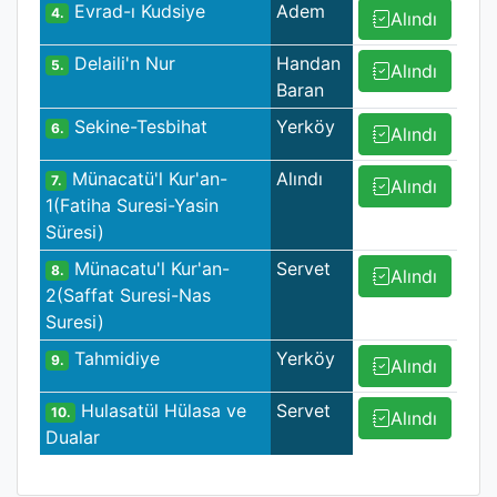
Evrad-ı Kudsiye
Adem
4.
Alındı
Delaili'n Nur
Handan
5.
Alındı
Baran
Sekine-Tesbihat
Yerköy
6.
Alındı
Münacatü'l Kur'an-
Alındı
7.
Alındı
1(Fatiha Suresi-Yasin
Süresi)
Münacatu'l Kur'an-
Servet
8.
Alındı
2(Saffat Suresi-Nas
Suresi)
Tahmidiye
Yerköy
9.
Alındı
Hulasatül Hülasa ve
Servet
10.
Alındı
Dualar