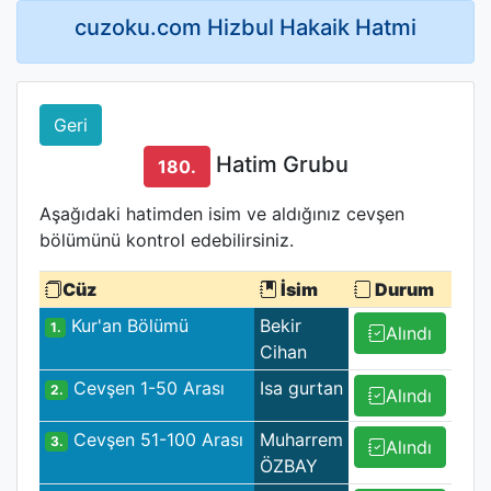
cuzoku.com Hizbul Hakaik Hatmi
Geri
Hatim Grubu
180.
Aşağıdaki hatimden isim ve aldığınız cevşen
bölümünü kontrol edebilirsiniz.
Cüz
İsim
Durum
Kur'an Bölümü
Bekir
1.
Alındı
Cihan
Cevşen 1-50 Arası
Isa gurtan
2.
Alındı
Cevşen 51-100 Arası
Muharrem
3.
Alındı
ÖZBAY