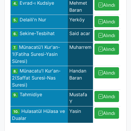
Evrad-ı Kudsiye
Mehmet
4.
Alındı
Baran
Delaili'n Nur
Yerköy
5.
Alındı
Sekine-Tesbihat
Said acar
6.
Alındı
Münacatü'l Kur'an-
Muharrem
7.
Alındı
1(Fatiha Suresi-Yasin
Süresi)
Münacatu'l Kur'an-
Handan
8.
Alındı
2(Saffat Suresi-Nas
Baran
Suresi)
Tahmidiye
Mustafa
9.
Alındı
Y
Hulasatül Hülasa ve
Yasin
10.
Alındı
Dualar